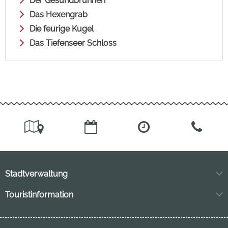
Der Gesundbrunnen
Das Hexengrab
Die feurige Kugel
Das Tiefenseer Schloss
Stadtverwaltung
Markt 11
Touristinformation
04849 Bad Düben
Neuhofstraße 3