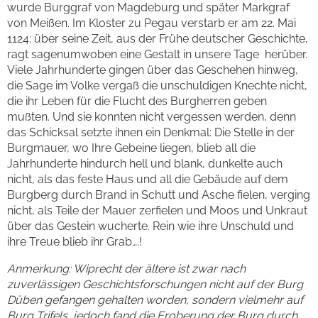
wurde Burggraf von Magdeburg und später Markgraf
von Meißen. Im Kloster zu Pegau verstarb er am 22. Mai
1124; über seine Zeit, aus der Frühe deutscher Geschichte,
ragt sagenumwoben eine Gestalt in unsere Tage herüber.
Viele Jahrhunderte gingen über das Geschehen hinweg,
die Sage im Volke vergaß die unschuldigen Knechte nicht,
die ihr Leben für die Flucht des Burgherren geben
mußten. Und sie konnten nicht vergessen werden, denn
das Schicksal setzte ihnen ein Denkmal: Die Stelle in der
Burgmauer, wo Ihre Gebeine liegen, blieb all die
Jahrhunderte hindurch hell und blank, dunkelte auch
nicht, als das feste Haus und all die Gebäude auf dem
Burgberg durch Brand in Schutt und Asche fielen, verging
nicht, als Teile der Mauer zerfielen und Moos und Unkraut
über das Gestein wucherte. Rein wie ihre Unschuld und
ihre Treue blieb ihr Grab….!
Anmerkung: Wiprecht der ältere ist zwar nach
zuverlässigen Geschichtsforschungen nicht auf der Burg
Düben gefangen gehalten worden, sondern vielmehr auf
Burg Trifels, jedoch fand die Eroberung der Burg durch