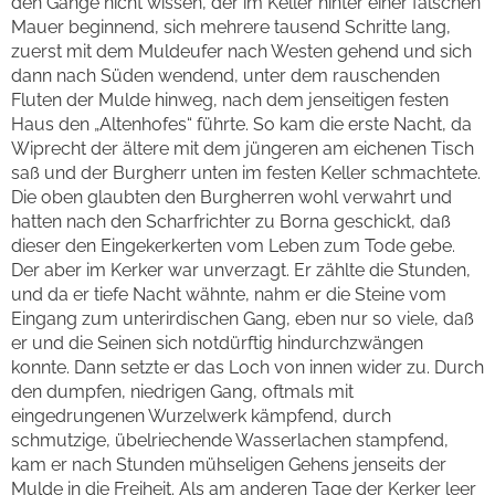
den Gange nicht wissen, der im Keller hinter einer falschen
Mauer beginnend, sich mehrere tausend Schritte lang,
zuerst mit dem Muldeufer nach Westen gehend und sich
dann nach Süden wendend, unter dem rauschenden
Fluten der Mulde hinweg, nach dem jenseitigen festen
Haus den „Altenhofes“ führte. So kam die erste Nacht, da
Wiprecht der ältere mit dem jüngeren am eichenen Tisch
saß und der Burgherr unten im festen Keller schmachtete.
Die oben glaubten den Burgherren wohl verwahrt und
hatten nach den Scharfrichter zu Borna geschickt, daß
dieser den Eingekerkerten vom Leben zum Tode gebe.
Der aber im Kerker war unverzagt. Er zählte die Stunden,
und da er tiefe Nacht wähnte, nahm er die Steine vom
Eingang zum unterirdischen Gang, eben nur so viele, daß
er und die Seinen sich notdürftig hindurchzwängen
konnte. Dann setzte er das Loch von innen wider zu. Durch
den dumpfen, niedrigen Gang, oftmals mit
eingedrungenen Wurzelwerk kämpfend, durch
schmutzige, übelriechende Wasserlachen stampfend,
kam er nach Stunden mühseligen Gehens jenseits der
Mulde in die Freiheit. Als am anderen Tage der Kerker leer