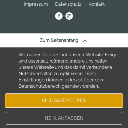
04849 Bad Düben
Telefon:
034243 7220
Impressum
Datenschutz
Kontakt
Telefon:
034243 23691
stadt
@bad-dueben.de
erechnung@bad-dueben.de
tourismus
@bad-dueben.de
Zum Seitenanfang
Wir nutzen Cookies auf unserer Website. Einige
sind essentiell, während andere uns helfen
unsere Webseite und das damit verbundene
Nutzerverhalten zu optimieren. Diese
Einstellungen können jederzeit über den
Datenschutzbereich geändert werden.
ALLE AKZEPTIEREN
NEIN, ANPASSEN