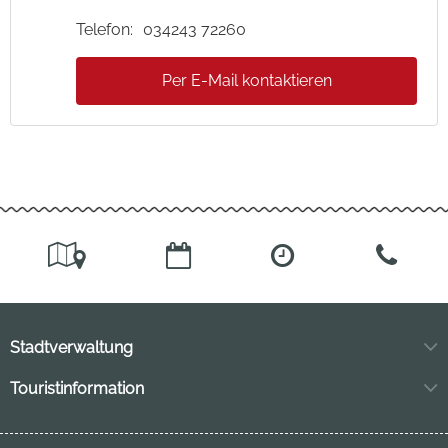
Telefon:
034243 72260
Per E-Mail kontaktieren
Stadtverwaltung
Markt 11
Touristinformation
04849 Bad Düben
Neuhofstraße 3