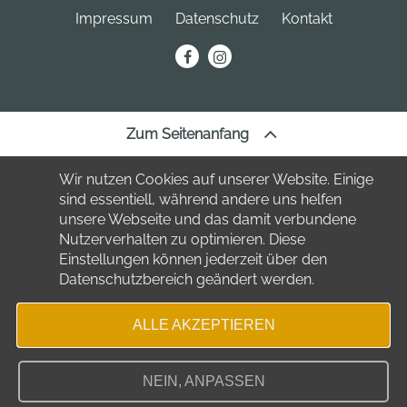
04849 Bad Düben
Telefon:
034243 7220
Impressum
Datenschutz
Kontakt
Telefon:
034243 23691
stadt
@bad-dueben.de
erechnung@bad-dueben.de
tourismus
@bad-dueben.de
Zum Seitenanfang
Wir nutzen Cookies auf unserer Website. Einige
sind essentiell, während andere uns helfen
unsere Webseite und das damit verbundene
Nutzerverhalten zu optimieren. Diese
Einstellungen können jederzeit über den
Datenschutzbereich geändert werden.
ALLE AKZEPTIEREN
NEIN, ANPASSEN