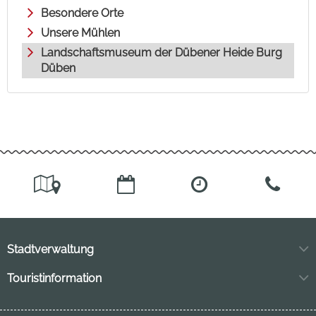
Besondere Orte
Unsere Mühlen
Landschaftsmuseum der Dübener Heide Burg
Düben
Stadtverwaltung
Markt 11
Touristinformation
04849 Bad Düben
Neuhofstraße 3