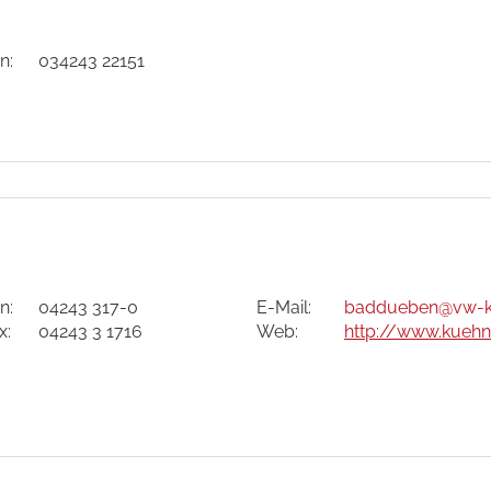
n:
034243 22151
n:
04243 317-0
E-Mail:
baddueben
@vw-k
x:
04243 3 1716
Web:
http://www.kueh