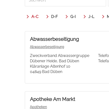
A-C
D-F
G-I
J-L
Abwasserbeseitigung
Abwasserbeseitigung
Zweckverband Abwassergruppe
Telefo
Dübener Heide, Bad Düben
Telefa
Kläranlage Altenhof 10
04849 Bad Düben
Apotheke Am Markt
Apotheken