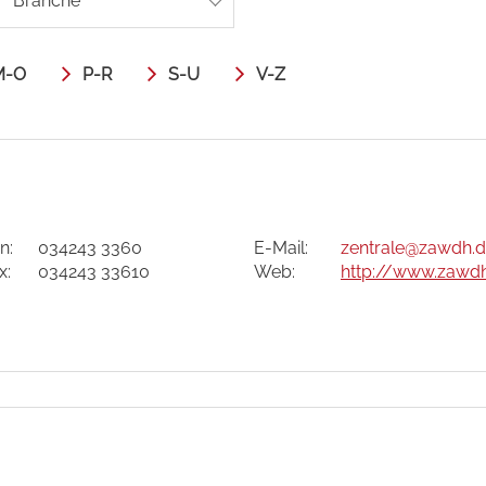
Branche
M-O
P-R
S-U
V-Z
n:
034243 3360
E-Mail:
zentrale
@zawdh.d
x:
034243 33610
Web:
http://www.zawd