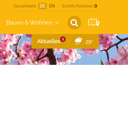
Sprachwahl
DE
EN
Schrift/Kontrast
Bauen &
Wohnen
4
Aktuelles
29°
powered by
openweathermap.org