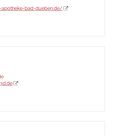
t-apotheke-bad-dueben.de/
de
m3d.de