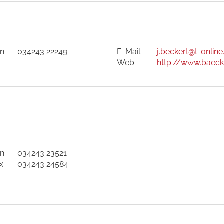
n:
034243 22249
E-Mail:
j.beckert
@t-online
Web:
http://www.baeck
n:
034243 23521
x:
034243 24584