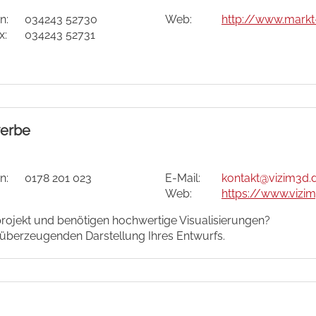
n:
034243 52730
Web:
http://www.mark
x:
034243 52731
werbe
n:
0178 201 023
E-Mail:
kontakt
@vizim3d.
Web:
https://www.vizi
projekt und benötigen hochwertige Visualisierungen?
d überzeugenden Darstellung Ihres Entwurfs.