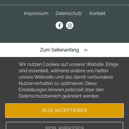
Neuhofstraße 3
04849 Bad Düben
Telefon:
034243 7220
Impressum
Datenschutz
Kontakt
Telefon:
034243 23691
stadt
@bad-dueben.de
erechnung@bad-dueben.de
tourismus
@bad-dueben.de
Zum Seitenanfang
Wir nutzen Cookies auf unserer Website. Einige
sind essentiell, während andere uns helfen
unsere Webseite und das damit verbundene
Nutzerverhalten zu optimieren. Diese
Einstellungen können jederzeit über den
Datenschutzbereich geändert werden.
ALLE AKZEPTIEREN
NEIN, ANPASSEN