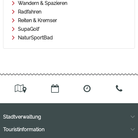
Wandern & Spazieren
Radfahren
Reiten & Kremser
SupaGolf
NaturSportBad
Stadtverwaltung
Markt 11
Touristinformation
04849 Bad Düben