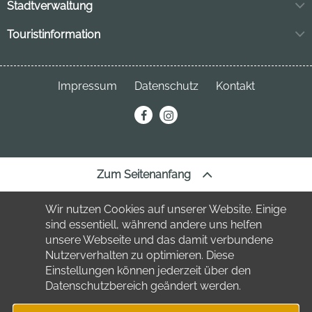
Stadtverwaltung
Markt 11
Touristinformation
04849 Bad Düben
Neuhofstraße 3
04849 Bad Düben
Telefon:
034243 7220
Impressum
Datenschutz
Kontakt
Telefon:
034243 23691
stadt
@bad-dueben.de
erechnung@bad-dueben.de
tourismus
@bad-dueben.de
Zum Seitenanfang
Wir nutzen Cookies auf unserer Website. Einige
sind essentiell, während andere uns helfen
unsere Webseite und das damit verbundene
Nutzerverhalten zu optimieren. Diese
Einstellungen können jederzeit über den
Datenschutzbereich geändert werden.