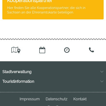
Kooperationspartner
Hier finden Sie alle Kooperationspartner, die sich in
Sachsen an der Ehrenamtskarte beteiligen.
Stadtverwaltung
Markt 11
Touristinformation
04849 Bad Düben
Neuhofstraße 3
04849 Bad Düben
Telefon:
034243 7220
Impressum
Datenschutz
Kontakt