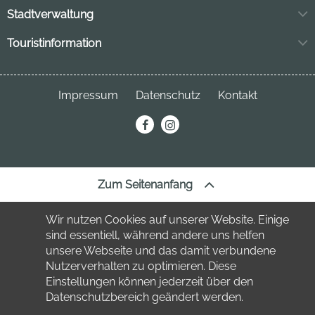
Stadtverwaltung
Markt 11
Touristinformation
04849 Bad Düben
Neuhofstraße 3
04849 Bad Düben
Telefon:
034243 7220
Impressum
Datenschutz
Kontakt
Telefon:
034243 23691
stadt
@bad-dueben.de
erechnung@bad-dueben.de
tourismus
@bad-dueben.de
Zum Seitenanfang
Wir nutzen Cookies auf unserer Website. Einige
sind essentiell, während andere uns helfen
unsere Webseite und das damit verbundene
Nutzerverhalten zu optimieren. Diese
Einstellungen können jederzeit über den
Datenschutzbereich geändert werden.