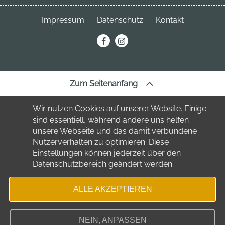
Neuhofstraße 3
04849 Bad Düben
Telefon:
034243 7220
Impressum
Datenschutz
Kontakt
Telefon:
034243 23691
stadt
@bad-dueben.de
erechnung@bad-dueben.de
tourismus
@bad-dueben.de
Zum Seitenanfang
Wir nutzen Cookies auf unserer Website. Einige
sind essentiell, während andere uns helfen
unsere Webseite und das damit verbundene
Nutzerverhalten zu optimieren. Diese
Einstellungen können jederzeit über den
Datenschutzbereich geändert werden.
ALLE AKZEPTIEREN
NEIN, ANPASSEN