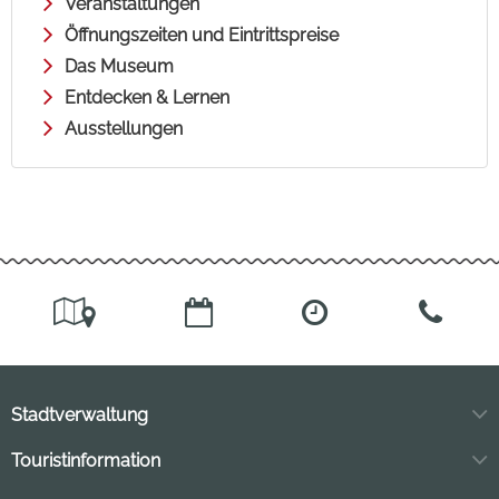
Veranstaltungen
Öffnungszeiten und Eintrittspreise
Das Museum
Entdecken & Lernen
Ausstellungen
Stadtverwaltung
Markt 11
Touristinformation
04849 Bad Düben