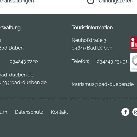
eranstaltungen
Öffnungszeiten
erwaltung
Touristinformation
1
Neuhofstraße 3
Bad Düben
04849 Bad Düben
:
034243 7220
Telefon:
034243 23691
ad-dueben.de
ung@bad-dueben.de
tourismus
@bad-dueben.de
sum
Datenschutz
Kontakt