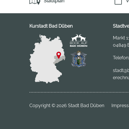
Stadtplan
V
Kurstadt Bad Düben
Stadtv
Markt 1
04849 
Telefon
stadt
@b
erechn
Copyright © 2026 Stadt Bad Düben
Impres