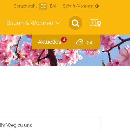
Sprachwahl
DE
EN
Schrift/Kontrast
Bauen &
Wohnen
4
Aktuelles
24°
powered by
openweathermap.org
Ihr Weg zu uns