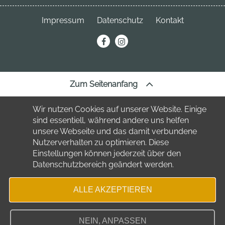
Neuhofstraße 3
04849 Bad Düben
Telefon:
034243 7220
Impressum
Datenschutz
Kontakt
Telefon:
034243 23691
stadt
@bad-dueben.de
erechnung@bad-dueben.de
tourismus
@bad-dueben.de
Zum Seitenanfang
Wir nutzen Cookies auf unserer Website. Einige
sind essentiell, während andere uns helfen
unsere Webseite und das damit verbundene
Nutzerverhalten zu optimieren. Diese
Einstellungen können jederzeit über den
Datenschutzbereich geändert werden.
ALLE AKZEPTIEREN
NEIN, ANPASSEN