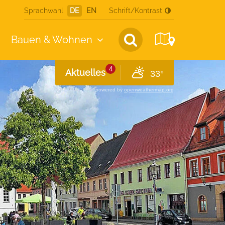
Sprachwahl
DE
EN
Schrift/Kontrast
Bauen &
Wohnen
4
Aktuelles
33°
powered by
openweathermap.org