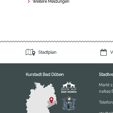
Weitere Meldungen
Stadtplan
V
Kurstadt Bad Düben
Stadtv
Markt 1
04849 
Telefon