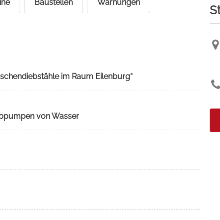
ine
Baustellen
Warnungen
S
 Taschendiebstähle im Raum Eilenburg“
t Abpumpen von Wasser