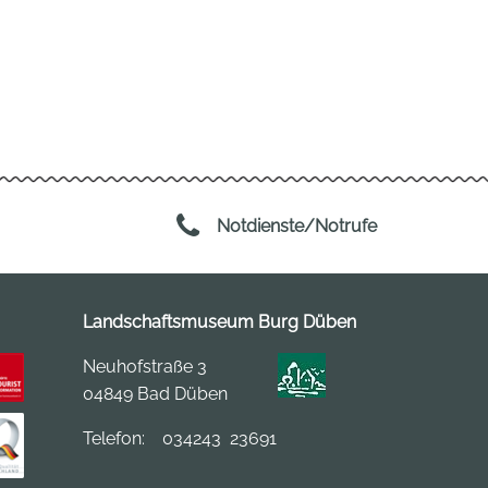
Notdienste/Notrufe
Landschaftsmuseum Burg Düben
Neuhofstraße 3
04849 Bad Düben
Telefon:
034243 23691