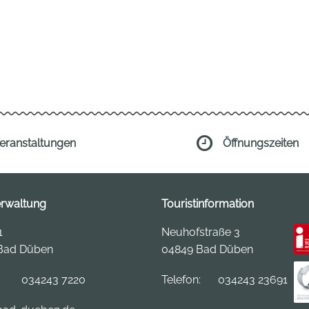
eranstaltungen
Öffnungszeiten
erwaltung
Touristinformation
1
Neuhofstraße 3
Bad Düben
04849 Bad Düben
:
034243 7220
Telefon:
034243 23691