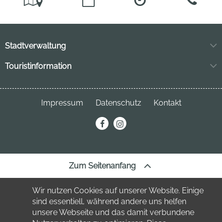
Stadtverwaltung
Markt 11
Touristinformation
04849 Bad Düben
Neuhofstraße 3
04849 Bad Düben
Telefon:
034243 7220
Impressum
Datenschutz
Kontakt
Telefon:
034243 23691
stadt
@bad-dueben.de
erechnung@bad-dueben.de
tourismus
@bad-dueben.de
Zum Seitenanfang
Wir nutzen Cookies auf unserer Website. Einige
sind essentiell, während andere uns helfen
unsere Webseite und das damit verbundene