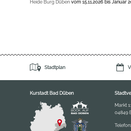
Heide Burg Düben
vom 15.11.2026 bis Januar 
Stadtplan
V
Kurstadt Bad Düben
Stadtv
Markt 1
04849 
Telefon