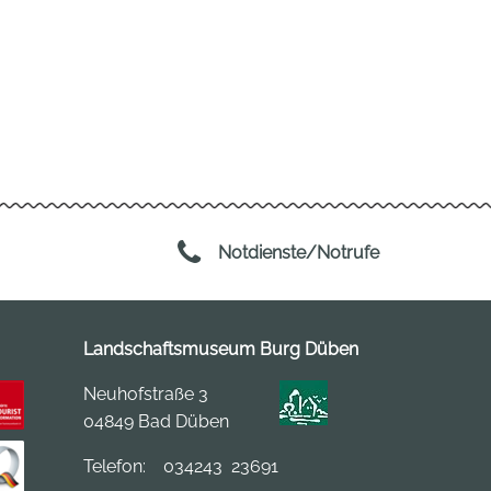
Notdienste/Notrufe
Landschaftsmuseum Burg Düben
Neuhofstraße 3
04849 Bad Düben
Telefon:
034243 23691