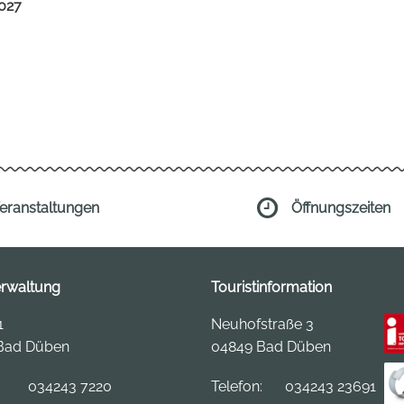
2027
eranstaltungen
Öffnungszeiten
erwaltung
Touristinformation
1
Neuhofstraße 3
Bad Düben
04849 Bad Düben
:
034243 7220
Telefon:
034243 23691