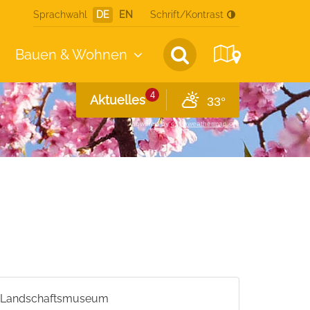
Sprachwahl
DE
EN
Schrift/Kontrast
Bauen &
Wohnen
4
Aktuelles
33°
powered by
openweathermap.org
Landschaftsmuseum