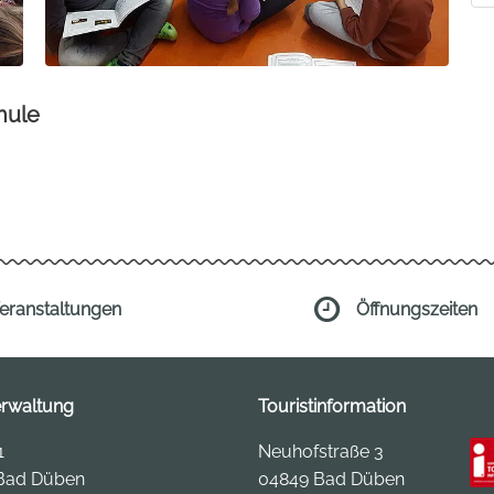
hule
eranstaltungen
Öffnungszeiten
erwaltung
Touristinformation
1
Neuhofstraße 3
Bad Düben
04849 Bad Düben