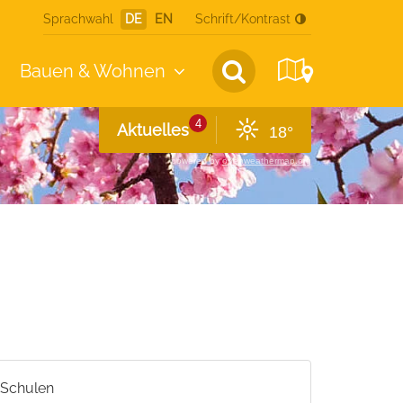
Sprachwahl
DE
EN
Schrift/Kontrast
Bauen &
Wohnen
4
Aktuelles
18°
powered by
openweathermap.org
Schulen