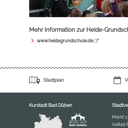
Mehr Information zur Heide-Grundsc
www.heidegrundschule.de
Stadtplan
V
Kurstadt Bad Düben
Stadtv
Markt 1
04849 