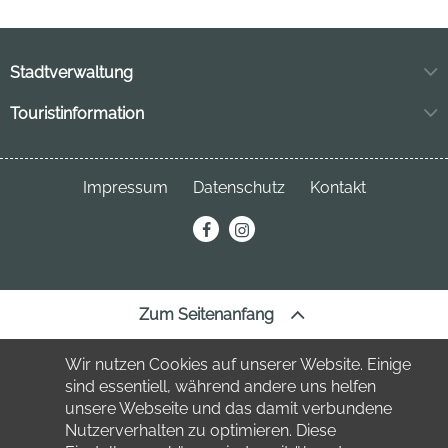
Stadtverwaltung
Markt 11
Touristinformation
04849 Bad Düben
Neuhofstraße 3
04849 Bad Düben
Telefon:
034243 7220
Impressum
Datenschutz
Kontakt
Telefon:
034243 23691
stadt
@bad-dueben.de
erechnung@bad-dueben.de
tourismus
@bad-dueben.de
Zum Seitenanfang
Wir nutzen Cookies auf unserer Website. Einige
sind essentiell, während andere uns helfen
unsere Webseite und das damit verbundene
Nutzerverhalten zu optimieren. Diese