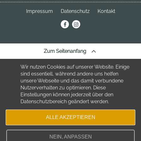
Neuhofstraße 3
04849 Bad Düben
Telefon:
034243 7220
Impressum
Datenschutz
Kontakt
Telefon:
034243 23691
stadt
@bad-dueben.de
erechnung@bad-dueben.de
tourismus
@bad-dueben.de
Zum Seitenanfang
Wir nutzen Cookies auf unserer Website. Einige
sind essentiell, während andere uns helfen
unsere Webseite und das damit verbundene
Nutzerverhalten zu optimieren. Diese
Einstellungen können jederzeit über den
Datenschutzbereich geändert werden.
ALLE AKZEPTIEREN
NEIN, ANPASSEN