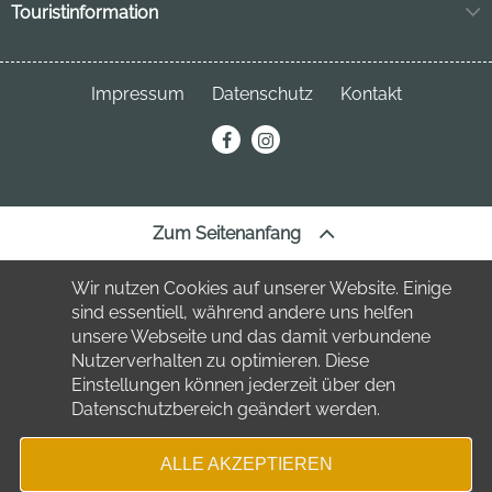
Markt 11
Touristinformation
04849 Bad Düben
Neuhofstraße 3
04849 Bad Düben
Telefon:
034243 7220
Impressum
Datenschutz
Kontakt
Telefon:
034243 23691
stadt
@bad-dueben.de
erechnung@bad-dueben.de
tourismus
@bad-dueben.de
Zum Seitenanfang
Wir nutzen Cookies auf unserer Website. Einige
sind essentiell, während andere uns helfen
unsere Webseite und das damit verbundene
Nutzerverhalten zu optimieren. Diese
Einstellungen können jederzeit über den
Datenschutzbereich geändert werden.
ALLE AKZEPTIEREN