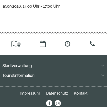
19.09.2026, 14:00 Uhr - 17:00 Uhr
Stadtverwaltung
Markt 11
Touristinformation
04849 Bad Düben
Neuhofstraße 3
04849 Bad Düben
Telefon:
034243 7220
Impressum
Datenschutz
Kontakt
Telefon:
034243 23691
stadt
@bad-dueben.de