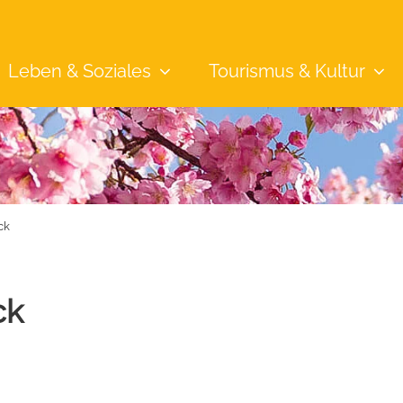
Leben &
Soziales
Tourismus &
Kultur
ck
ck