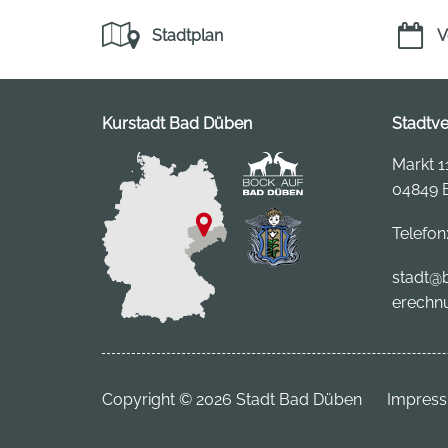
Stadtplan
V
Kurstadt Bad Düben
Stadtv
Markt 1
04849 
Telefon
stadt
@b
erechn
Copyright © 2026 Stadt Bad Düben
Impres