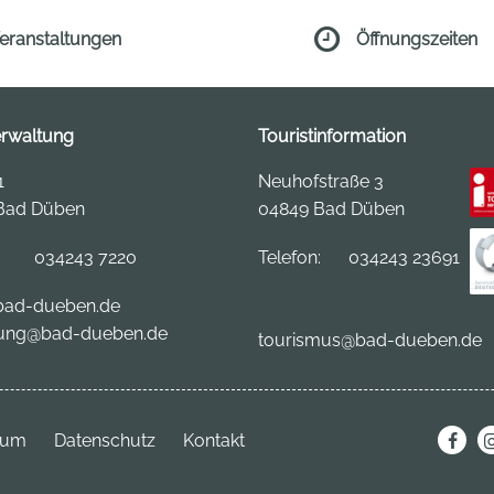
eranstaltungen
Öffnungszeiten
erwaltung
Touristinformation
1
Neuhofstraße 3
Bad Düben
04849 Bad Düben
:
034243 7220
Telefon:
034243 23691
ad-dueben.de
ung@bad-dueben.de
tourismus
@bad-dueben.de
sum
Datenschutz
Kontakt