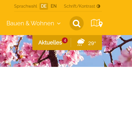
Sprachwahl
DE
EN
Schrift/Kontrast
Bauen &
Wohnen
4
Aktuelles
29°
powered by
openweathermap.org