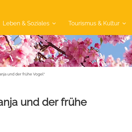
Leben &
Soziales
Tourismus &
Kultur
nja und der frühe Vogel“
nja und der frühe