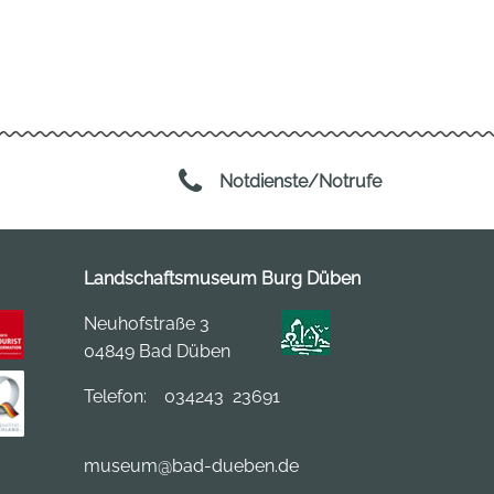
Notdienste/Notrufe
Landschaftsmuseum Burg Düben
Neuhofstraße 3
04849 Bad Düben
Telefon:
034243 23691
museum
@bad-dueben.de