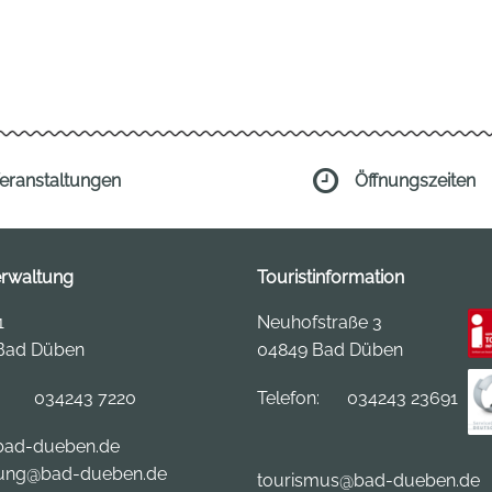
eranstaltungen
Öffnungszeiten
erwaltung
Touristinformation
1
Neuhofstraße 3
Bad Düben
04849 Bad Düben
:
034243 7220
Telefon:
034243 23691
ad-dueben.de
ung@bad-dueben.de
tourismus
@bad-dueben.de