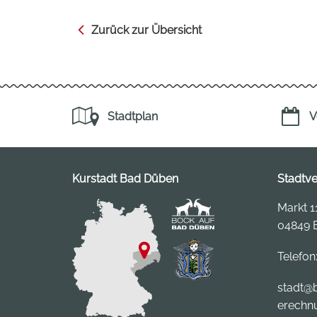
Zurück zur Übersicht
Stadtplan
V
Kurstadt Bad Düben
Stadtv
Markt 1
04849 
Telefon
stadt
@b
erechn