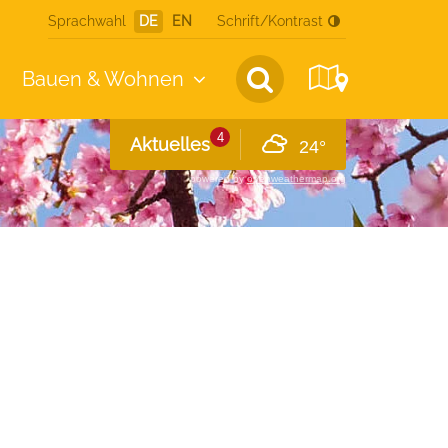
Sprachwahl
DE
EN
Schrift/Kontrast
Bauen &
Wohnen
4
Aktuelles
24°
powered by
openweathermap.org