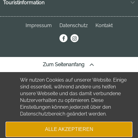
Markt 11
Touristinformation
04849 Bad Düben
Neuhofstraße 3
04849 Bad Düben
Telefon:
034243 7220
Impressum
Datenschutz
Kontakt
Telefon:
034243 23691
stadt
@bad-dueben.de
erechnung@bad-dueben.de
tourismus
@bad-dueben.de
Zum Seitenanfang
Wir nutzen Cookies auf unserer Website. Einige
sind essentiell, während andere uns helfen
unsere Webseite und das damit verbundene
Nutzerverhalten zu optimieren. Diese
Einstellungen können jederzeit über den
Datenschutzbereich geändert werden.
ALLE AKZEPTIEREN