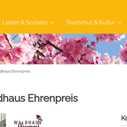
Leben &
Soziales
Tourismus &
Kultur
dhaus Ehrenpreis
haus Ehrenpreis
K