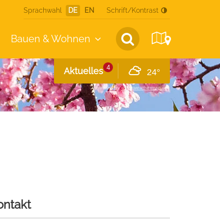
Sprachwahl
DE
EN
Schrift/Kontrast
Bauen &
Wohnen
4
Aktuelles
24°
powered by
openweathermap.org
ontakt