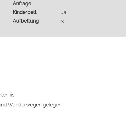
Anfrage
Kinderbett
Ja
Aufbettung
3
htennis
- und Wanderwegen gelegen