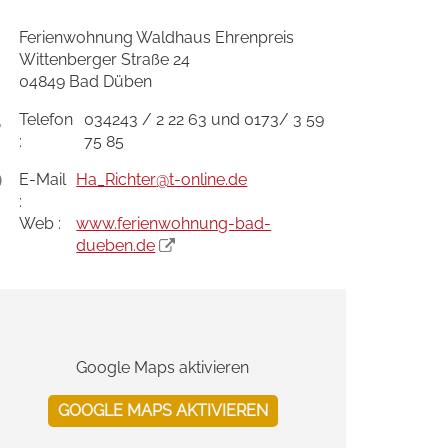
Ferienwohnung Waldhaus Ehrenpreis
Wittenberger Straße 24
04849 Bad Düben
Telefon
034243 / 2 22 63 und 0173/ 3 59
:
75 85
E-Mail
Ha_Richter
@t-online.de
:
Web :
www.ferienwohnung-bad-
dueben.de
Google Maps aktivieren
GOOGLE MAPS AKTIVIEREN