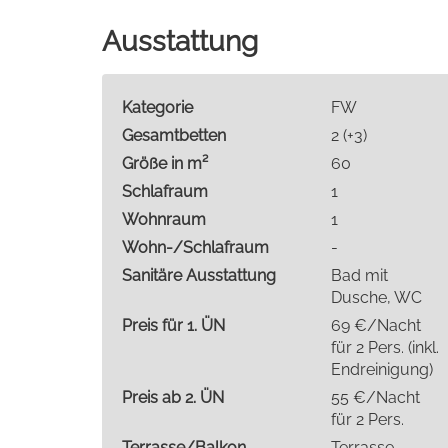
Ausstattung
Kategorie
FW
Gesamtbetten
2 (+3)
Größe in m²
60
Schlafraum
1
Wohnraum
1
Wohn-/Schlafraum
-
Sanitäre Ausstattung
Bad mit
Dusche, WC
Preis für 1. ÜN
69 €/Nacht
für 2 Pers. (inkl.
Endreinigung)
Preis ab 2. ÜN
55 €/Nacht
für 2 Pers.
Terrasse/Balkon
Terrasse