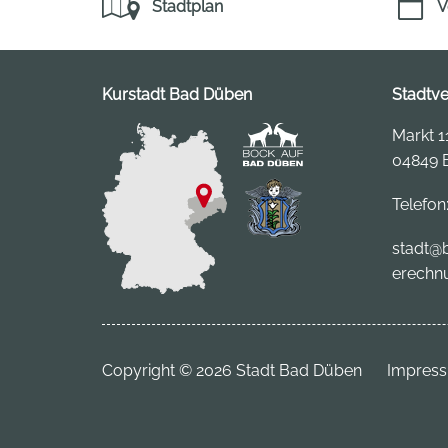
Stadtplan
V
Kurstadt Bad Düben
Stadtv
Markt 1
04849 
Telefon
stadt
@b
erechn
Copyright © 2026 Stadt Bad Düben
Impres