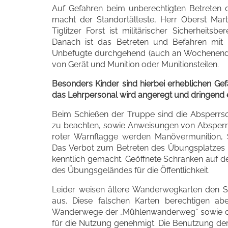
Auf Gefahren beim unberechtigten Betreten 
macht der Standortälteste, Herr Oberst Mar
Tiglitzer Forst ist militärischer Sicherheits
Danach ist das Betreten und Befahren mit 
Unbefugte durchgehend (auch an Wochenende
von Gerät und Munition oder Munitionsteilen.
Besonders Kinder sind hierbei erheblichen Gef
das Lehrpersonal wird angeregt und dringend
Beim Schießen der Truppe sind die Absperrs
zu beachten, sowie Anweisungen von Absperrpo
roter Warnflagge werden Manövermunition, S
Das Verbot zum Betreten des Übungsplatzes i
kenntlich gemacht. Geöffnete Schranken auf 
des Übungsgeländes für die Öffentlichkeit.
Leider weisen ältere Wanderwegkarten den Sta
aus. Diese falschen Karten berechtigen abe
Wanderwege der „Mühlenwanderweg“ sowie de
für die Nutzung genehmigt. Die Benutzung der