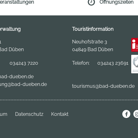
eranstaltungen
Öffnungszeiten
erwaltung
Touristinformation
1
Neuhofstraße 3
Bad Düben
04849 Bad Düben
:
034243 7220
Telefon:
034243 23691
ad-dueben.de
ung@bad-dueben.de
tourismus
@bad-dueben.de
sum
Datenschutz
Kontakt