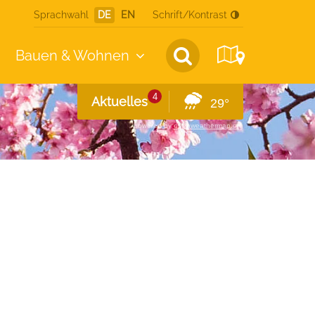
Sprachwahl
DE
EN
Schrift/Kontrast
Bauen &
Wohnen
4
Aktuelles
29°
powered by
openweathermap.org