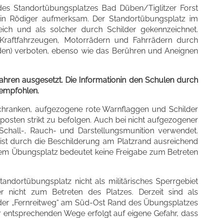
des Standortübungsplatzes Bad Düben/Tiglitzer Forst
tin Rödiger aufmerksam. Der Standortübungsplatz im
bereich und als solcher durch Schilder gekennzeichnet.
Kraftfahrzeugen, Motorrädern und Fahrrädern durch
n) verboten, ebenso wie das Berühren und Aneignen
ahren ausgesetzt. Die Informationin den Schulen durch
 empfohlen.
chranken, aufgezogene rote Warnflaggen und Schilder
sten strikt zu befolgen. Auch bei nicht aufgezogener
chall-, Rauch- und Darstellungsmunition verwendet.
st durch die Beschilderung am Platzrand ausreichend
dem Übungsplatz bedeutet keine Freigabe zum Betreten
ndortübungsplatz nicht als militärisches Sperrgebiet
r nicht zum Betreten des Platzes. Derzeit sind als
r „Fernreitweg“ am Süd-Ost Rand des Übungsplatzes
 entsprechenden Wege erfolgt auf eigene Gefahr, dass