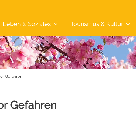
Leben &
Soziales
Tourismus &
Kultur
or Gefahren
or Gefahren