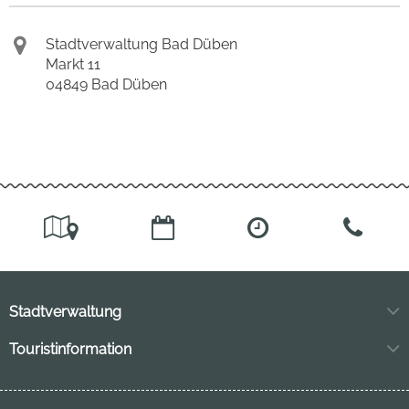
Stadtverwaltung Bad Düben
Markt 11
04849 Bad Düben
Stadtverwaltung
Markt 11
Touristinformation
04849 Bad Düben
Neuhofstraße 3