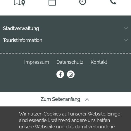
Stadtverwaltung
Markt 11
Touristinformation
04849 Bad Düben
Neuhofstraße 3
04849 Bad Düben
Telefon:
034243 7220
Impressum
Datenschutz
Kontakt
Telefon:
034243 23691
stadt
@bad-dueben.de
erechnung@bad-dueben.de
tourismus
@bad-dueben.de
Zum Seitenanfang
Wir nutzen Cookies auf unserer Website. Einige
sind essentiell, während andere uns helfen
unsere Webseite und das damit verbundene