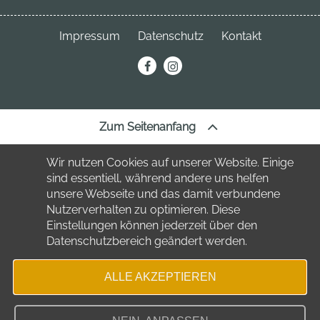
04849 Bad Düben
Neuhofstraße 3
04849 Bad Düben
Telefon:
034243 7220
Impressum
Datenschutz
Kontakt
Telefon:
034243 23691
stadt
@bad-dueben.de
erechnung@bad-dueben.de
tourismus
@bad-dueben.de
Zum Seitenanfang
Wir nutzen Cookies auf unserer Website. Einige
sind essentiell, während andere uns helfen
unsere Webseite und das damit verbundene
Nutzerverhalten zu optimieren. Diese
Einstellungen können jederzeit über den
Datenschutzbereich geändert werden.
ALLE AKZEPTIEREN