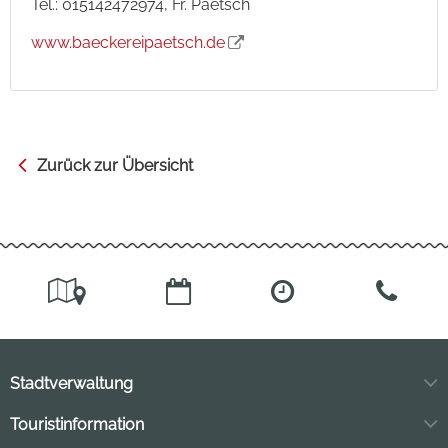
Tel.: 015142472974, Fr. Paetsch
www.baeckereipaetsch.de
Zurück zur Übersicht
Stadtverwaltung
Markt 11
Touristinformation